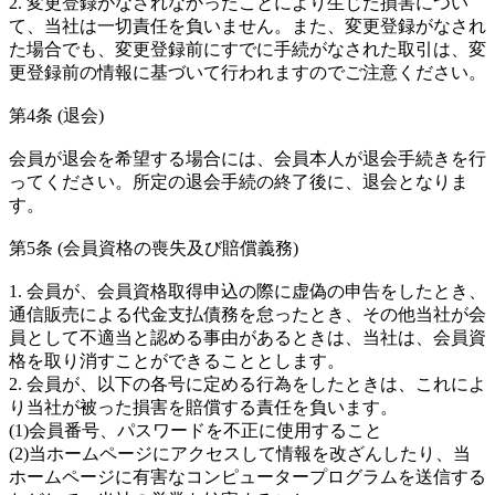
2. 変更登録がなされなかったことにより生じた損害につい
て、当社は一切責任を負いません。また、変更登録がなされ
た場合でも、変更登録前にすでに手続がなされた取引は、変
更登録前の情報に基づいて行われますのでご注意ください。
第4条 (退会)
会員が退会を希望する場合には、会員本人が退会手続きを行
ってください。所定の退会手続の終了後に、退会となりま
す。
第5条 (会員資格の喪失及び賠償義務)
1. 会員が、会員資格取得申込の際に虚偽の申告をしたとき、
通信販売による代金支払債務を怠ったとき、その他当社が会
員として不適当と認める事由があるときは、当社は、会員資
格を取り消すことができることとします。
2. 会員が、以下の各号に定める行為をしたときは、これによ
り当社が被った損害を賠償する責任を負います。
(1)会員番号、パスワードを不正に使用すること
(2)当ホームページにアクセスして情報を改ざんしたり、当
ホームページに有害なコンピュータープログラムを送信する